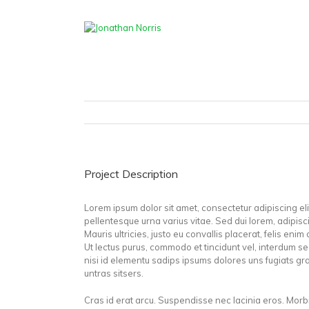
Project Description
Lorem ipsum dolor sit amet, consectetur adipiscing el
pellentesque urna varius vitae. Sed dui lorem, adipisc
Mauris ultricies, justo eu convallis placerat, felis enim 
Ut lectus purus, commodo et tincidunt vel, interdum s
nisi id elementu sadips ipsums dolores uns fugiats gra
untras sitsers.
Cras id erat arcu. Suspendisse nec lacinia eros. Morb