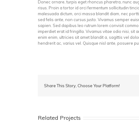
Donec ornare, turpis eget rhoncus pharetra, nunc augu
risus. Proin a tortor id orci fermentum sollicitudin ti
malesuada dictum, orci massa blandit diam, nec port
sed felis ante, non cursus justo. Vivamus semper eui
sapien. Sed dapibus leo rutrum lorem convisit commo
imperdiet erat id fringilla. Vivamus vitae odio nisi, si
enim enim, ultricies sit amet blandit a, sagittis vel do
hendrerit ac, varius vel. Quisque nisl ante, posuere 
Share This Story, Choose Your Platform!
Related Projects