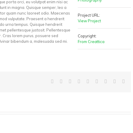
Photography
e porta orci, eu volutpat enim nisi ac
ncidunt in magna. Quisque semper, leo a
titor quam nunc laoreet odio. Maecenas
Project URL:
smod vulputate. Praesent a hendrerit
View Project
do urna tempus. Quisque hendrerit
t amet pellentesque justosit. Pellentesque
lor. Cras lorem purus, posuere sed
Copyright:
pulvinar bibendum a, malesuada sed mi.
From Creattica
Facebook
Twitter
Linkedin
Reddit
Tumblr
Google+
Pinterest
Vk
Ema