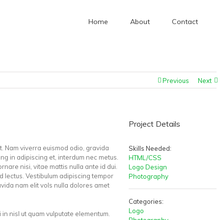
Home
About
Contact
Home
/
Logo
,
Photography
/
Vivamus Semper Euismod
Previous
Next
Project Details
it. Nam viverra euismod odio, gravida
Skills Needed:
ing in adipiscing et, interdum nec metus.
HTML/CSS
ornare nisi, vitae mattis nulla ante id dui.
Logo Design
ed lectus. Vestibulum adipiscing tempor
Photography
vida nam elit vols nulla dolores amet
Categories:
Logo
i in nisl ut quam vulputate elementum.