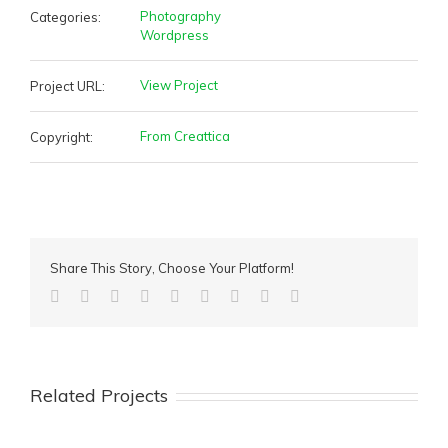
Photography
Categories:
Wordpress
View Project
Project URL:
From Creattica
Copyright:
Share This Story, Choose Your Platform!
Facebook
Twitter
Linkedin
Reddit
Tumblr
Google+
Pinterest
Vk
Email
Related Projects