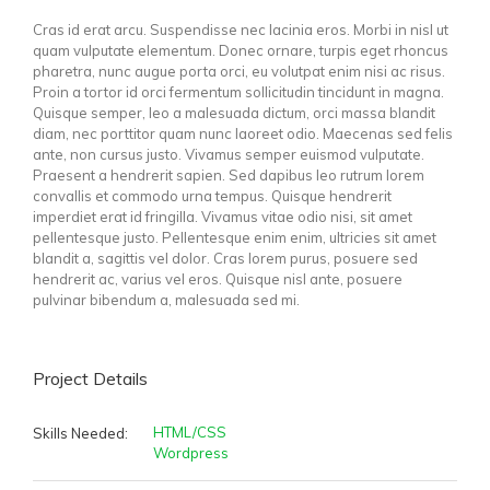
Cras id erat arcu. Suspendisse nec lacinia eros. Morbi in nisl ut
quam vulputate elementum. Donec ornare, turpis eget rhoncus
pharetra, nunc augue porta orci, eu volutpat enim nisi ac risus.
Proin a tortor id orci fermentum sollicitudin tincidunt in magna.
Quisque semper, leo a malesuada dictum, orci massa blandit
diam, nec porttitor quam nunc laoreet odio. Maecenas sed felis
ante, non cursus justo. Vivamus semper euismod vulputate.
Praesent a hendrerit sapien. Sed dapibus leo rutrum lorem
convallis et commodo urna tempus. Quisque hendrerit
imperdiet erat id fringilla. Vivamus vitae odio nisi, sit amet
pellentesque justo. Pellentesque enim enim, ultricies sit amet
blandit a, sagittis vel dolor. Cras lorem purus, posuere sed
hendrerit ac, varius vel eros. Quisque nisl ante, posuere
pulvinar bibendum a, malesuada sed mi.
Project Details
HTML/CSS
Skills Needed:
Wordpress