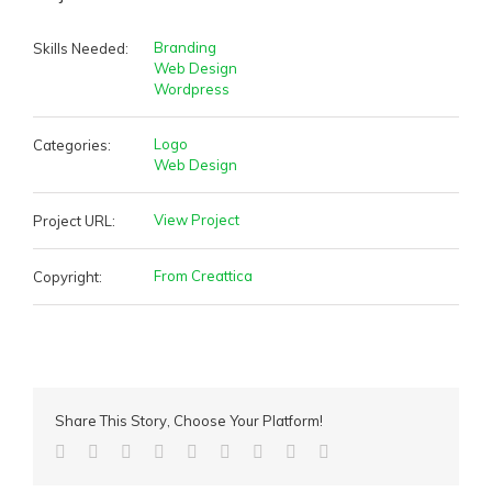
Branding
Skills Needed:
Web Design
Wordpress
Logo
Categories:
Web Design
View Project
Project URL:
From Creattica
Copyright:
Share This Story, Choose Your Platform!
Facebook
Twitter
Linkedin
Reddit
Tumblr
Google+
Pinterest
Vk
Email