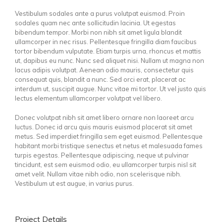
Vestibulum sodales ante a purus volutpat euismod. Proin
sodales quam nec ante sollicitudin lacinia. Ut egestas
bibendum tempor. Morbi non nibh sit amet ligula blandit
ullamcorper in nec risus. Pellentesque fringilla diam faucibus
tortor bibendum vulputate. Etiam turpis urna, rhoncus et mattis
ut, dapibus eu nunc. Nunc sed aliquet nisi. Nullam ut magna non
lacus adipis volutpat. Aenean odio mauris, consectetur quis
consequat quis, blandit a nunc. Sed orci erat, placerat ac
interdum ut, suscipit augue. Nunc vitae mi tortor. Ut vel justo quis
lectus elementum ullamcorper volutpat vel libero.
Donec volutpat nibh sit amet libero ornare non laoreet arcu
luctus. Donec id arcu quis mauris euismod placerat sit amet
metus. Sed imperdiet fringilla sem eget euismod. Pellentesque
habitant morbi tristique senectus et netus et malesuada fames
turpis egestas. Pellentesque adipiscing, neque ut pulvinar
tincidunt, est sem euismod odio, eu ullamcorper turpis nisl sit
amet velit. Nullam vitae nibh odio, non scelerisque nibh.
Vestibulum ut est augue, in varius purus.
Project Details